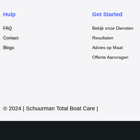
e
b
Hulp
Get Started
o
o
FAQ
Bekijk onze Diensten
k
Contact
Resultaten
-
Blogs
Advies op Maat
f
Offerte Aanvragen
© 2024 | Schuurman Total Boat Care |