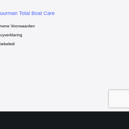
uurman Total Boat Care
mene Voorwaarden
acyverklaring
iebeleid