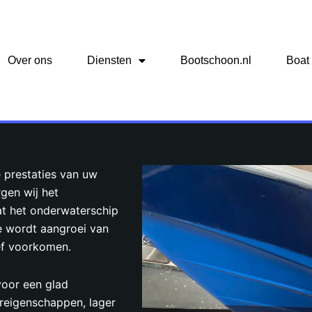
Over ons
Diensten
Bootschoon.nl
Boat
e prestaties van uw
gen wij het
at het onderwaterschip
e wordt aangroei van
ef voorkomen.
voor een glad
reigenschappen, lager