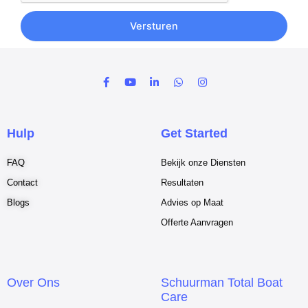
Versturen
F
Y
L
W
I
a
o
i
h
n
c
u
n
a
s
e
t
k
t
t
b
u
e
s
a
o
b
d
a
g
Hulp
Get Started
o
e
i
p
r
k
n
p
a
-
-
m
FAQ
Bekijk onze Diensten
f
i
n
Contact
Resultaten
Blogs
Advies op Maat
Offerte Aanvragen
Over Ons
Schuurman Total Boat
Care