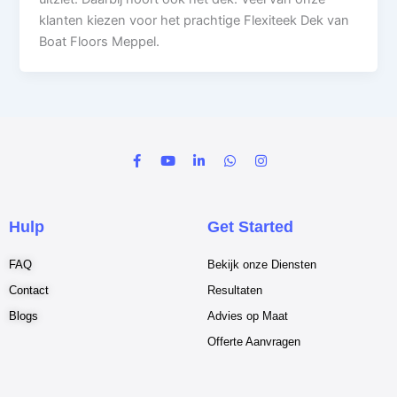
klanten kiezen voor het prachtige Flexiteek Dek van
Boat Floors Meppel.
F
Y
L
W
I
a
o
i
h
n
c
u
n
a
s
e
t
k
t
t
b
u
e
s
a
o
b
d
a
g
Hulp
Get Started
o
e
i
p
r
k
n
p
a
-
-
m
FAQ
Bekijk onze Diensten
f
i
n
Contact
Resultaten
Blogs
Advies op Maat
Offerte Aanvragen