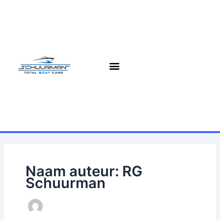
Ga
naar
de
inhoud
Naam auteur: RG
Schuurman