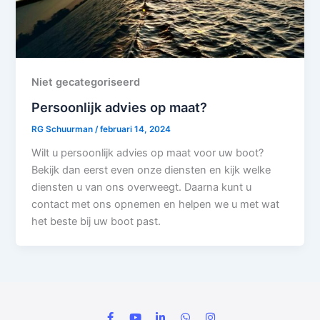
Niet gecategoriseerd
Persoonlijk advies op maat?
RG Schuurman
/
februari 14, 2024
Wilt u persoonlijk advies op maat voor uw boot?
Bekijk dan eerst even onze diensten en kijk welke
diensten u van ons overweegt. Daarna kunt u
contact met ons opnemen en helpen we u met wat
het beste bij uw boot past.
F
Y
L
W
I