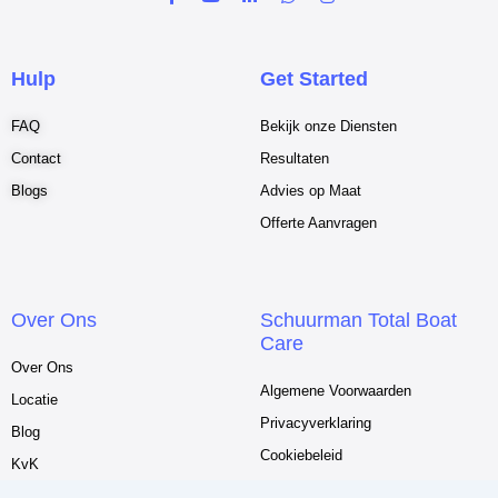
a
o
i
h
n
c
u
n
a
s
e
t
k
t
t
b
u
e
s
a
o
b
d
a
g
Hulp
Get Started
o
e
i
p
r
k
n
p
a
-
-
m
FAQ
Bekijk onze Diensten
f
i
n
Contact
Resultaten
Blogs
Advies op Maat
Offerte Aanvragen
Over Ons
Schuurman Total Boat
Care
Over Ons
Algemene Voorwaarden
Locatie
Privacyverklaring
Blog
Cookiebeleid
KvK
Btw-ID