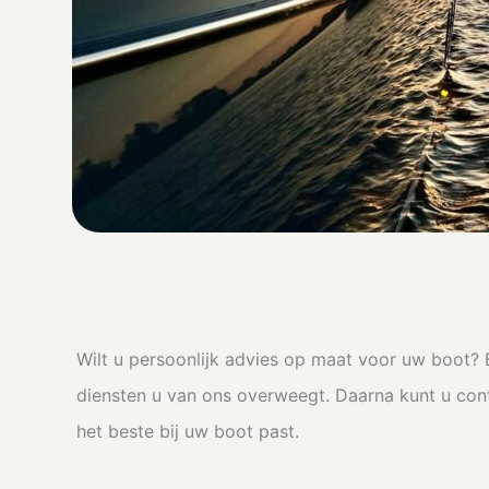
Wilt u persoonlijk advies op maat voor uw boot? 
diensten u van ons overweegt. Daarna kunt u co
het beste bij uw boot past.