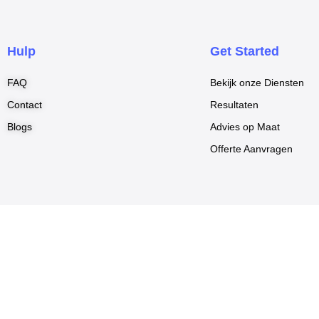
c
e
b
Hulp
Get Started
o
o
FAQ
Bekijk onze Diensten
k
Contact
Resultaten
-
Blogs
Advies op Maat
f
Offerte Aanvragen
© 2024 | Schuurman Total Boat Care |