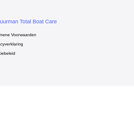
uurman Total Boat Care
mene Voorwaarden
acyverklaring
iebeleid