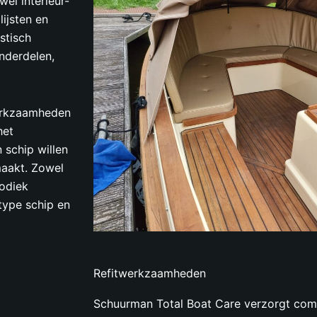
el interieur-
ijsten en
stisch
nderdelen,
werkzaamheden
het
 schip willen
maakt. Zowel
iodiek
type schip en
Refitwerkzaamheden
Schuurman Total Boat Care verzorgt com